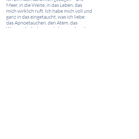
Meer, in die Weite, in das Leben, das
mich wirklich ruft. Ich habe mich voll und
ganz in das eingetaucht, was ich liebe:
das Apnoetauchen, den Atem, das
Wasser, die Liebe zum Leben und zu den
Menschen.
Im Atmen und in der Stille habe ich mich
wiedergefunden. Ich durfte spüren, dass
alles da ist, wonach ich mich sehne: Tiefe,
Vertrauen, Verbindung.
Heute reise ich weltweit, lebe
Veränderung und ein Leben, das zutiefst
individuell ist – aber genau so, wie ich es
liebe. Ich begleite Frauen an kraftvolle
Orte und hinein in ihre eigene Tiefe – mit
dem Ozean, dem Atem, dem
Nervensystem, dem Körper.
Ganzheitlich. Intuitiv. Verkörpert.