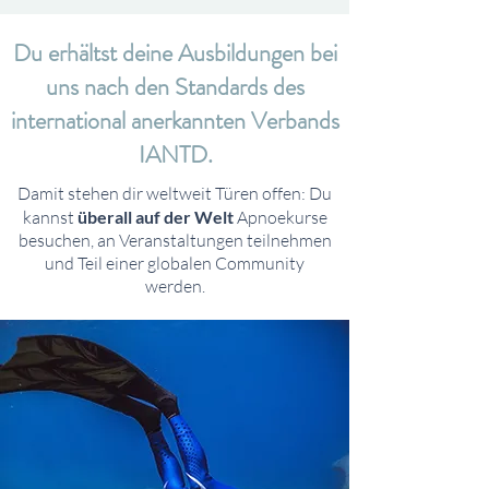
Du erhältst deine Ausbildungen bei
uns nach den Standards des
international anerkannten Verbands
IANTD.
Damit stehen dir weltweit Türen offen: Du
kannst
überall auf der Welt
Apnoekurse
besuchen, an Veranstaltungen teilnehmen
und Teil einer globalen Community
werden.