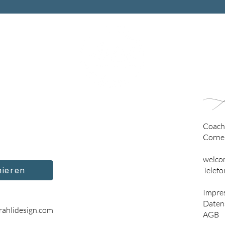
Ar
Coachi
Cornel
welco
nieren
Telefo
Impre
Daten
rahlidesign.com
AGB