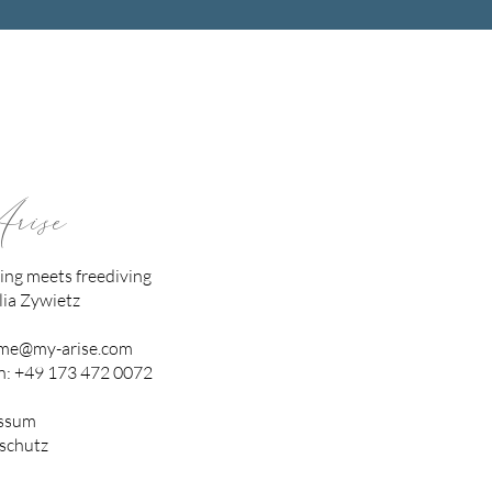
ise
ng meets freediving
ia Zywietz
me@my-arise.com
n: +49 173 472 0072
ssum
schutz