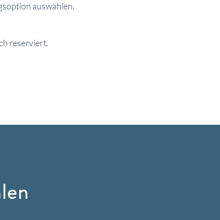
ngsoption auswählen.
h reserviert.
len